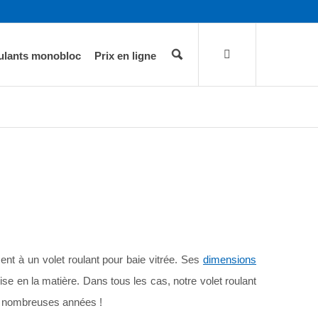
oulants monobloc
Prix en ligne
M
nt à un volet roulant pour baie vitrée. Ses
dimensions
cise en la matière. Dans tous les cas, notre volet roulant
de nombreuses années !